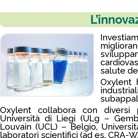
L’innova
Investia
miglior
sviluppan
cardiova
salute de
Oxylent 
industri
subappalt
Oxylent collabora con diversi pa
Università di Liegi (ULg – Gembl
Louvain (UCL) – Belgio, Universit
laboratori scientifici (ad es. CRA-W