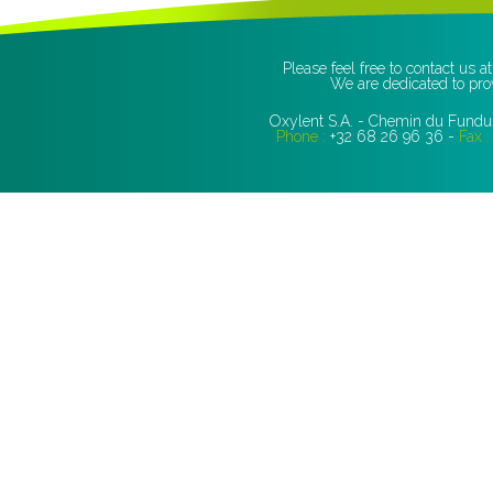
Please feel free to contact us 
We are dedicated to prov
Oxylent S.A. - Chemin du Fundus
Phone :
+32 68 26 96 36 -
Fax :